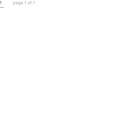
1
page 1 of 1