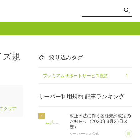
イズ規
絞り込みタグ
プレミアムサポートサービス規約
1
サーバー利用規約
記事ランキング
てクリア
改正民法に伴う各種規約改定の
お知らせ（2020年3月25日改
定）
あ
リーフワークス 公式