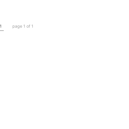
1
page 1 of 1