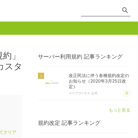
規約」
サーバー利用規約
記事ランキング
カスタ
改正民法に伴う各種規約改定の
お知らせ（2020年3月25日改
定）
あ
リーフワークス 公式
もっと見る
規約改定
記事ランキング
てクリア