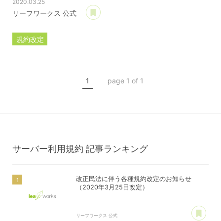
2020.03.25
あとで読む
リーフワークス 公式
規約改定
ライセンス規約
カスタマイズ規約
1
page 1 of 1
サーバー利用規約
プレミアムサポートサービス規約
アフィリコードリンクサービス利用規約
サーバー利用規約
記事ランキング
改正民法に伴う各種規約改定のお知らせ
（2020年3月25日改定）
あ
リーフワークス 公式