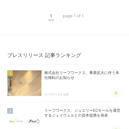
TOKIZA
TOKIZA
インキュベーション
インキュベーション
1
page 1 of 1
クラウドファンディング
プレスリリース
記事ランキング
株式会社リーフワークス、事業拡大に伴う本
社移転のお知らせ
あ
リーフワークス 公式
リーフワークス、ジュエリーECモールを運営
するジェイウェルとの資本提携を発表
あ