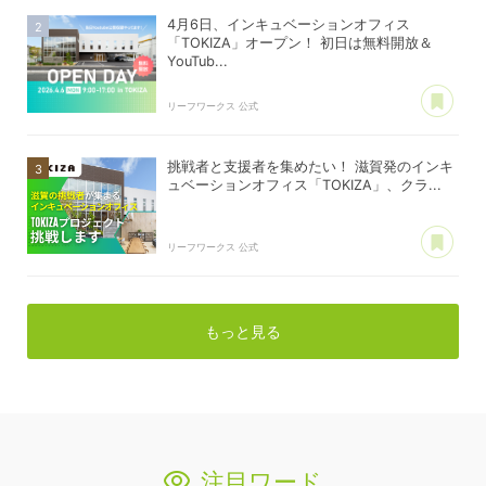
4月6日、インキュベーションオフィス
「TOKIZA」オープン！ 初日は無料開放＆
YouTub...
あ
リーフワークス 公式
挑戦者と支援者を集めたい！ 滋賀発のインキ
ュベーションオフィス「TOKIZA」、クラ...
あ
リーフワークス 公式
もっと見る
注目ワード