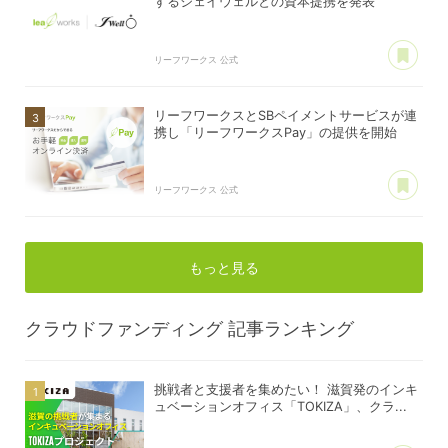
するジェイウェルとの資本提携を発表
あ
リーフワークス 公式
リーフワークスとSBペイメントサービスが連
携し「リーフワークスPay」の提供を開始
あ
リーフワークス 公式
もっと見る
クラウドファンディング
記事ランキング
挑戦者と支援者を集めたい！ 滋賀発のインキ
ュベーションオフィス「TOKIZA」、クラ...
あ