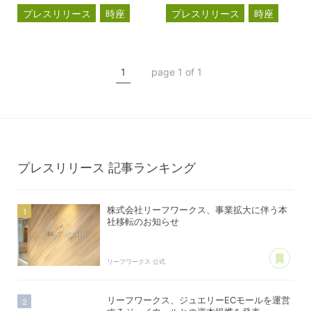
プレスリリース
時座
プレスリリース
時座
TOKIZA
TOKIZA
インキュベーション
インキュベーション
1
page 1 of 1
クラウドファンディング
クラウドファンディング
プレスリリース
記事ランキング
株式会社リーフワークス、事業拡大に伴う本
社移転のお知らせ
あ
リーフワークス 公式
リーフワークス、ジュエリーECモールを運営