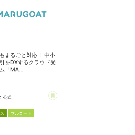
もまるごと対応！ 中小
引をDXするクラウド受
「MA...
あとで読む
 公式
ース
マルゴート
新商品
新製品