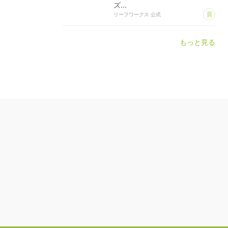
ズ...
あ
リーフワークス 公式
もっと見る