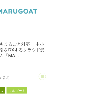
もまるごと対応！ 中小
引をDXするクラウド受
「MA...
あとで読む
 公式
ース
マルゴート
新商品
新製品