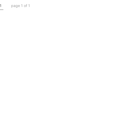
1
page 1 of 1