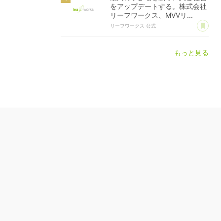
をアップデートする。株式会社
リーフワークス、MVVリ...
あ
リーフワークス 公式
もっと見る