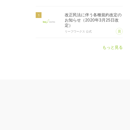
改正民法に伴う各種規約改定の
お知らせ（2020年3月25日改
定）
あ
リーフワークス 公式
もっと見る