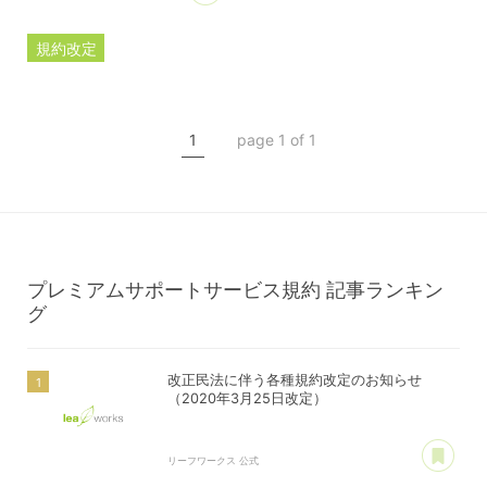
規約改定
ライセンス規約
カスタマイズ規約
1
page 1 of 1
サーバー利用規約
プレミアムサポートサービス規約
アフィリコードリンクサービス利用規約
プレミアムサポートサービス規約
記事ランキン
グ
改正民法に伴う各種規約改定のお知らせ
（2020年3月25日改定）
あ
リーフワークス 公式