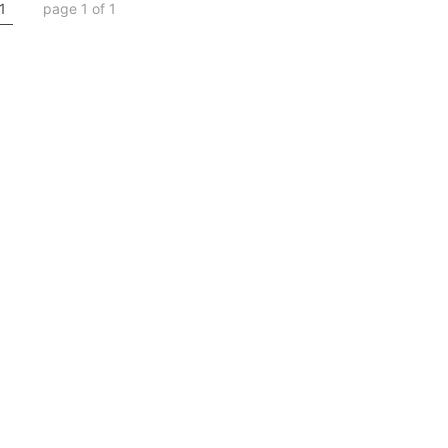
1
page 1 of 1