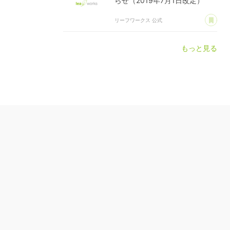
らせ（2019年7月1日改定）
あ
リーフワークス 公式
もっと見る