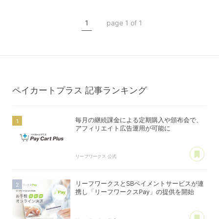
継続課金
定期購入
リーフワークスPay
1
page 1 of 1
クレジットカード決済
ペイカートプラス
記事ランキング
毎月の継続課金による定期購入や頒布会で、
アフィリエイト広告運用が可能に
あ
リーフワークス 公式
リーフワークスとSBペイメントサービスが連
携し「リーフワークスPay」の提供を開始
あ