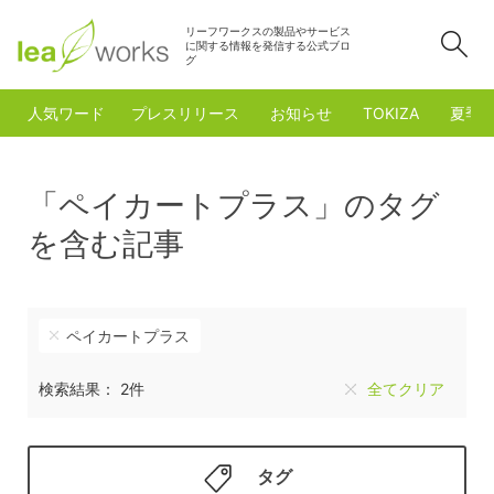
リーフワークスの製品やサービス
検
に関する情報を発信する公式ブロ
グ
人気ワード
プレスリリース
お知らせ
TOKIZA
夏季
「ペイカートプラス」のタグ
を含む記事
ペイカートプラス
検索結果： 2件
全てクリア
タグ