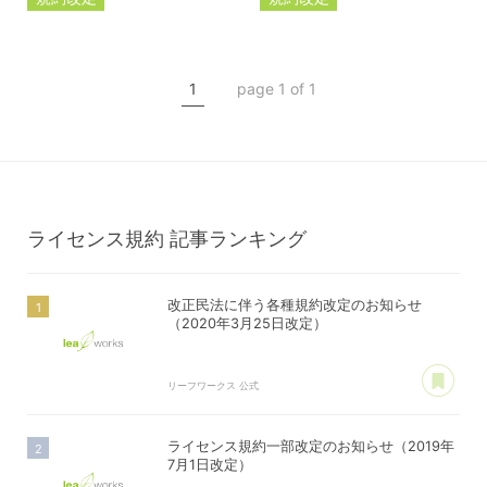
ライセンス規約
カスタマイズ規約
カスタマイズ規約
ライセンス規約
1
page 1 of 1
サーバー利用規約
プレミアムサポートサービス規約
アフィリコードリンクサービス利用規約
ライセンス規約
記事ランキング
改正民法に伴う各種規約改定のお知らせ
（2020年3月25日改定）
あ
リーフワークス 公式
ライセンス規約一部改定のお知らせ（2019年
7月1日改定）