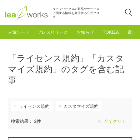
リーフワークスの製品やサービス
検
に関する情報を発信する公式ブロ
グ
人気ワード
プレスリリース
お知らせ
TOKIZA
資本
「ライセンス規約」「カスタ
マイズ規約」のタグを含む記
事
ライセンス規約
カスタマイズ規約
検索結果： 2件
全てクリア