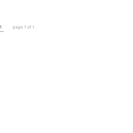
1
page 1 of 1