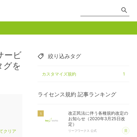
サービ
絞り込みタグ
タグを
カスタマイズ規約
1
ライセンス規約
記事ランキング
改正民法に伴う各種規約改定の
お知らせ（2020年3月25日改
定）
あ
てクリア
リーフワークス 公式