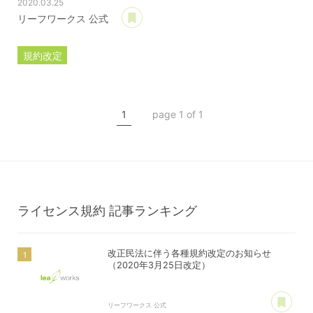
2020.03.25
あとで読む
リーフワークス 公式
規約改定
ライセンス規約
カスタマイズ規約
1
page 1 of 1
サーバー利用規約
プレミアムサポートサービス規約
アフィリコードリンクサービス利用規約
ライセンス規約
記事ランキング
改正民法に伴う各種規約改定のお知らせ
（2020年3月25日改定）
あ
リーフワークス 公式