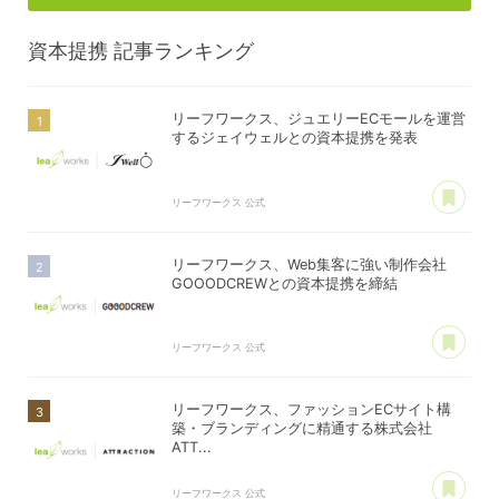
資本提携
記事ランキング
リーフワークス、ジュエリーECモールを運営
するジェイウェルとの資本提携を発表
あ
リーフワークス 公式
リーフワークス、Web集客に強い制作会社
GOOODCREWとの資本提携を締結
あ
リーフワークス 公式
リーフワークス、ファッションECサイト構
築・ブランディングに精通する株式会社
ATT...
あ
リーフワークス 公式