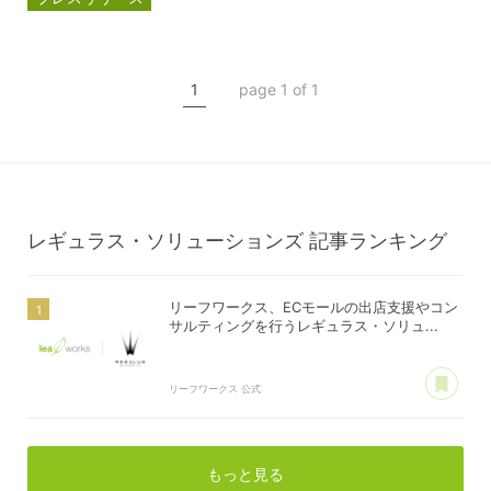
資本提携
レギュラス・ソリューションズ
1
page 1 of 1
レギュラス・ソリューションズ
記事ランキング
リーフワークス、ECモールの出店支援やコン
サルティングを行うレギュラス・ソリュ...
あ
リーフワークス 公式
もっと見る