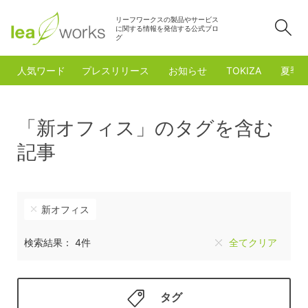
リーフワークスの製品やサービス
検
に関する情報を発信する公式ブロ
グ
人気ワード
プレスリリース
お知らせ
TOKIZA
夏季
「新オフィス」のタグを含む
記事
新オフィス
検索結果： 4件
全てクリア
タグ