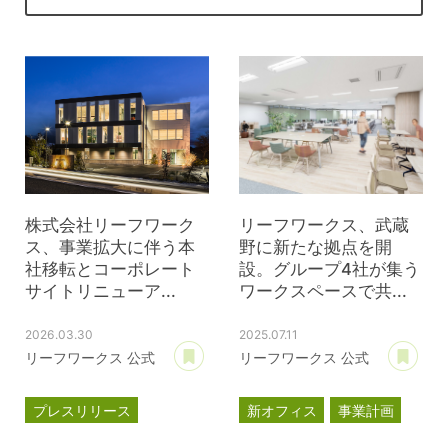
株式会社リーフワーク
リーフワークス、武蔵
ス、事業拡大に伴う本
野に新たな拠点を開
社移転とコーポレート
設。グループ4社が集う
サイトリニューア...
ワークスペースで共...
2026.03.30
2025.07.11
あとで読む
あ
リーフワークス 公式
リーフワークス 公式
プレスリリース
新オフィス
事業計画
事業計画
新オフィス
プレスリリース