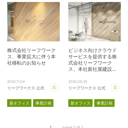
武蔵野オフィス
株式会社リーフワーク
ビジネス向けクラウド
ス、事業拡大に伴う本
サービスを提供する株
社移転のお知らせ
式会社リーフワーク
ス、本社新社屋建設...
2020.11.04
2020.09.25
あとで読む
あ
リーフワークス 公式
リーフワークス 公式
新オフィス
事業計画
新オフィス
事業計画
プレスリリース
プレスリリース
1
page 1 of 1