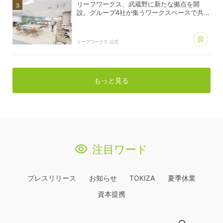
リーフワークス、武蔵野に新たな拠点を開
設。グループ4社が集うワークスペースで共...
あ
リーフワークス 公式
もっと見る
注目ワード
プレスリリース
お知らせ
TOKIZA
夏季休業
資本提携