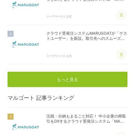
あ
リーフワークス 公式
クラウド受発注システムMARUGOATが「ゲス
トユーザー」を新設。取引先へのスムーズ...
あ
リーフワークス 公式
もっと見る
マルゴート
記事ランキング
注残・分納もまるごと対応！ 中小企業の商取
引をDXするクラウド受発注システム「MA...
あ