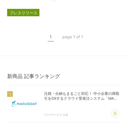
プレスリリース
マルゴート
MARUGOAT
新商品
1
page 1 of 1
新製品
新商品
記事ランキング
注残・分納もまるごと対応！ 中小企業の商取
引をDXするクラウド受発注システム「MA...
あ
リーフワークス 公式