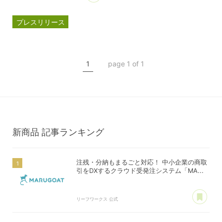
プレスリリース
マルゴート
MARUGOAT
新商品
1
page 1 of 1
新製品
新商品
記事ランキング
注残・分納もまるごと対応！ 中小企業の商取
引をDXするクラウド受発注システム「MA...
あ
リーフワークス 公式