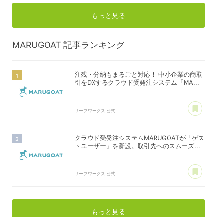
もっと見る
MARUGOAT
記事ランキング
注残・分納もまるごと対応！ 中小企業の商取
引をDXするクラウド受発注システム「MA...
あ
リーフワークス 公式
クラウド受発注システムMARUGOATが「ゲス
トユーザー」を新設。取引先へのスムーズ...
あ
リーフワークス 公式
もっと見る