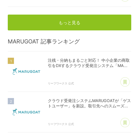
もっと見る
MARUGOAT
記事ランキング
注残・分納もまるごと対応！ 中小企業の商取
引をDXするクラウド受発注システム「MA...
あ
リーフワークス 公式
クラウド受発注システムMARUGOATが「ゲス
トユーザー」を新設。取引先へのスムーズ...
あ
リーフワークス 公式