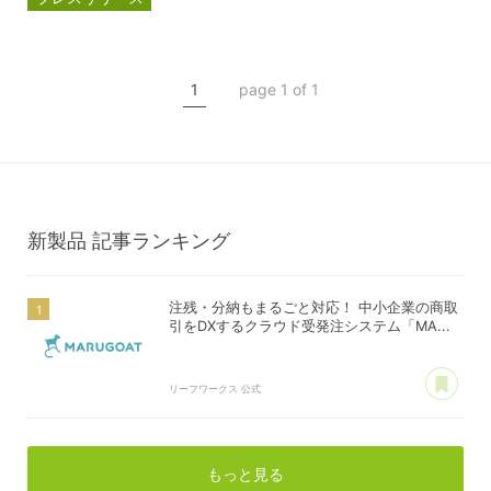
マルゴート
MARUGOAT
新商品
1
page 1 of 1
新製品
新製品
記事ランキング
注残・分納もまるごと対応！ 中小企業の商取
引をDXするクラウド受発注システム「MA...
あ
リーフワークス 公式
もっと見る