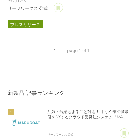
2023.12.12
あとで読む
リーフワークス 公式
プレスリリース
マルゴート
MARUGOAT
新商品
1
page 1 of 1
新製品
新製品
記事ランキング
注残・分納もまるごと対応！ 中小企業の商取
引をDXするクラウド受発注システム「MA...
あ
リーフワークス 公式