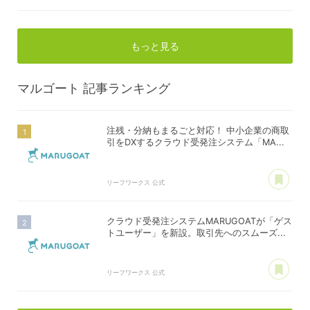
もっと見る
マルゴート
記事ランキング
注残・分納もまるごと対応！ 中小企業の商取
引をDXするクラウド受発注システム「MA...
あ
リーフワークス 公式
クラウド受発注システムMARUGOATが「ゲス
トユーザー」を新設。取引先へのスムーズ...
あ
リーフワークス 公式