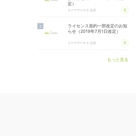
定）
あ
リーフワークス 公式
ライセンス規約一部改定のお知
らせ（2019年7月1日改定）
あ
リーフワークス 公式
もっと見る