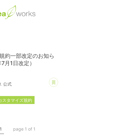
規約一部改定のお知ら
年7月1日改定）
あとで読む
 公式
カスタマイズ規約
規約
1
page 1 of 1