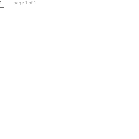
1
page 1 of 1