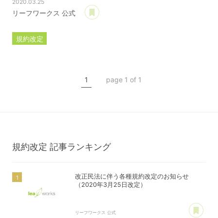
2020.03.25
あとで読む
リーフワークス 公式
規約改定
ライセンス規約
カスタマイズ規約
1
page 1 of 1
サーバー利用規約
プレミアムサポートサービス規約
アフィリコードリンクサービス利用規約
規約改定
記事ランキング
改正民法に伴う各種規約改定のお知らせ
（2020年3月25日改定）
あ
リーフワークス 公式