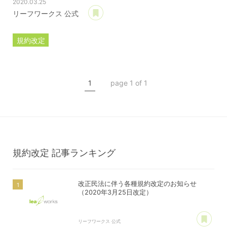
2020.03.25
あとで読む
リーフワークス 公式
規約改定
ライセンス規約
カスタマイズ規約
1
page 1 of 1
サーバー利用規約
プレミアムサポートサービス規約
アフィリコードリンクサービス利用規約
規約改定
記事ランキング
改正民法に伴う各種規約改定のお知らせ
（2020年3月25日改定）
あ
リーフワークス 公式