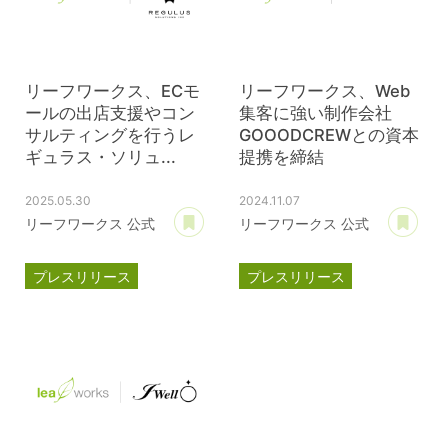
リーフワークス、ECモ
リーフワークス、Web
ールの出店支援やコン
集客に強い制作会社
サルティングを行うレ
GOOODCREWとの資本
ギュラス・ソリュ...
提携を締結
2025.05.30
2024.11.07
あとで読む
あ
リーフワークス 公式
リーフワークス 公式
プレスリリース
プレスリリース
資本提携
資本提携
レギュラス・ソリューションズ
GOOODCREW