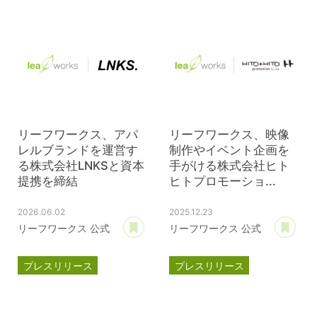
リーフワークス、アパ
リーフワークス、映像
レルブランドを運営す
制作やイベント企画を
る株式会社LNKSと資本
手がける株式会社ヒト
提携を締結
ヒトプロモーショ...
2026.06.02
2025.12.23
あとで読む
あ
リーフワークス 公式
リーフワークス 公式
プレスリリース
プレスリリース
資本提携
LNKS
資本提携
ヒトヒトプロモーション