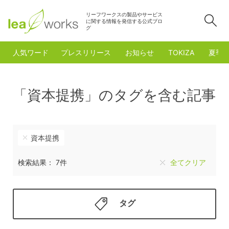
リーフワークスの製品やサービス
検
に関する情報を発信する公式ブロ
グ
人気ワード
プレスリリース
お知らせ
TOKIZA
夏季
「資本提携」のタグを含む記事
資本提携
検索結果： 7件
全てクリア
タグ