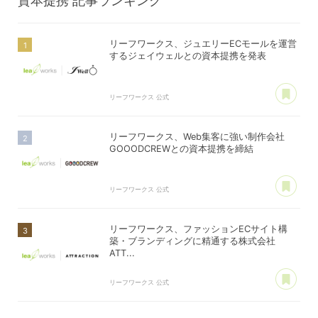
資本提携
記事ランキング
リーフワークス、ジュエリーECモールを運営
するジェイウェルとの資本提携を発表
あ
リーフワークス 公式
リーフワークス、Web集客に強い制作会社
GOOODCREWとの資本提携を締結
あ
リーフワークス 公式
リーフワークス、ファッションECサイト構
築・ブランディングに精通する株式会社
ATT...
あ
リーフワークス 公式