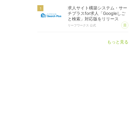
求人サイト構築システム・サー
チプラスfor求人「Googleしご
と検索」対応版をリリース
あ
リーフワークス 公式
もっと見る