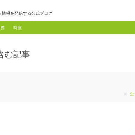
る情報を発信する公式ブログ
提携
時座
を含む記事
全