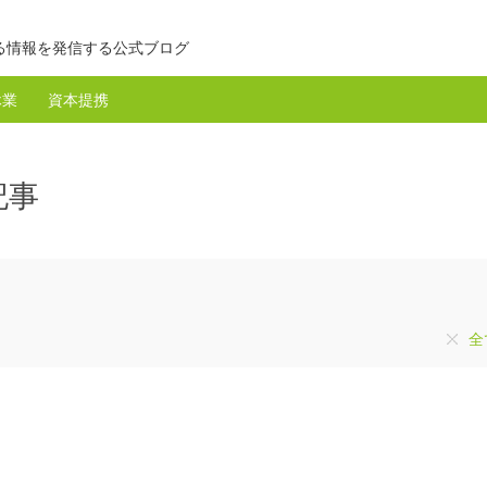
る情報を発信する公式ブログ
休業
資本提携
記事
全