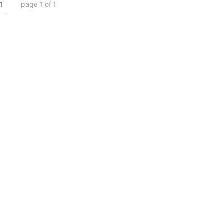
1
page 1 of 1