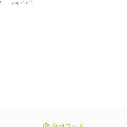
1
page 1 of 1
注目ワード