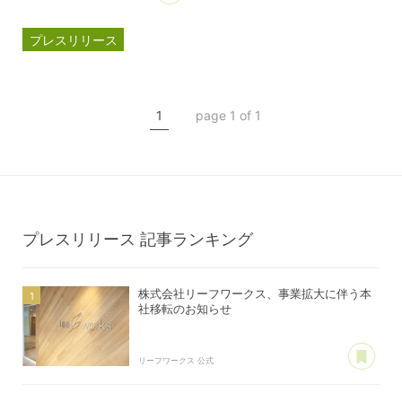
プレスリリース
マルゴート
MARUGOAT
新商品
1
page 1 of 1
新製品
プレスリリース
記事ランキング
株式会社リーフワークス、事業拡大に伴う本
社移転のお知らせ
あ
リーフワークス 公式