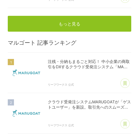
もっと見る
マルゴート
記事ランキング
注残・分納もまるごと対応！ 中小企業の商取
引をDXするクラウド受発注システム「MA...
あ
リーフワークス 公式
クラウド受発注システムMARUGOATが「ゲス
トユーザー」を新設。取引先へのスムーズ...
あ
リーフワークス 公式