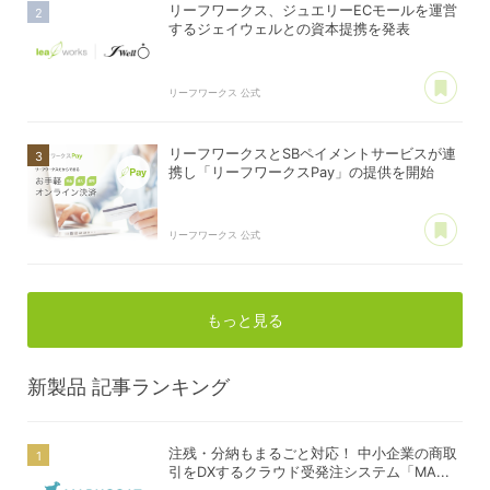
リーフワークス、ジュエリーECモールを運営
するジェイウェルとの資本提携を発表
あ
リーフワークス 公式
リーフワークスとSBペイメントサービスが連
携し「リーフワークスPay」の提供を開始
あ
リーフワークス 公式
もっと見る
新製品
記事ランキング
注残・分納もまるごと対応！ 中小企業の商取
引をDXするクラウド受発注システム「MA...