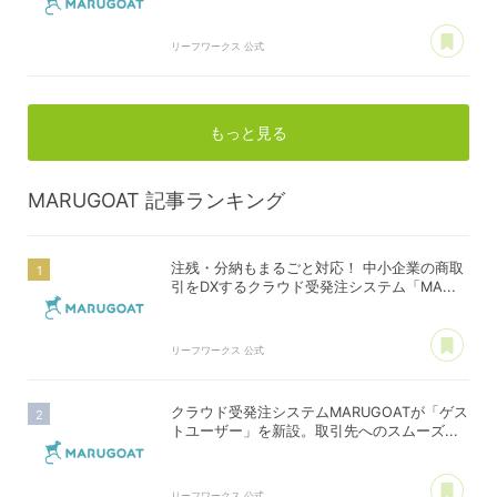
あ
リーフワークス 公式
もっと見る
MARUGOAT
記事ランキング
注残・分納もまるごと対応！ 中小企業の商取
引をDXするクラウド受発注システム「MA...
あ
リーフワークス 公式
クラウド受発注システムMARUGOATが「ゲス
トユーザー」を新設。取引先へのスムーズ...
あ
リーフワークス 公式