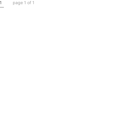
1
page 1 of 1