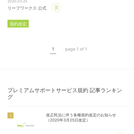
2020.03.25
あとで読む
リーフワークス 公式
規約改定
ライセンス規約
カスタマイズ規約
1
page 1 of 1
サーバー利用規約
プレミアムサポートサービス規約
アフィリコードリンクサービス利用規約
プレミアムサポートサービス規約
記事ランキン
グ
改正民法に伴う各種規約改定のお知らせ
（2020年3月25日改定）
あ