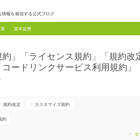
る情報を発信する公式ブログ
休業
資本提携
規約」「ライセンス規約」「規約改
リコードリンクサービス利用規約」
事
規約改定
カスタマイズ規約
規約
全