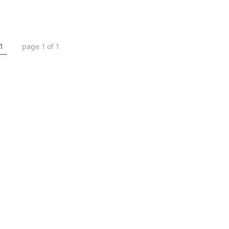
1
page 1 of 1