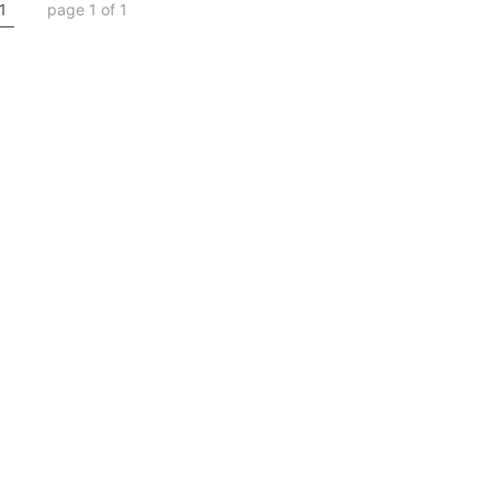
1
page 1 of 1