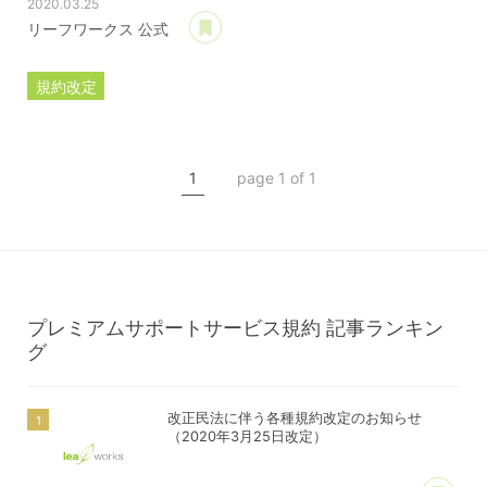
2020.03.25
あとで読む
リーフワークス 公式
規約改定
ライセンス規約
カスタマイズ規約
1
page 1 of 1
サーバー利用規約
プレミアムサポートサービス規約
アフィリコードリンクサービス利用規約
プレミアムサポートサービス規約
記事ランキン
グ
改正民法に伴う各種規約改定のお知らせ
（2020年3月25日改定）
あ