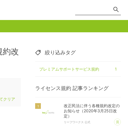
規約改
絞り込みタグ
プレミアムサポートサービス規約
1
ライセンス規約
記事ランキング
てクリア
改正民法に伴う各種規約改定の
お知らせ（2020年3月25日改
定）
あ
リーフワークス 公式