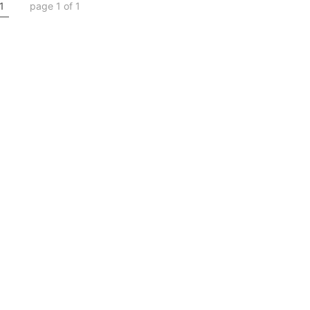
1
page 1 of 1