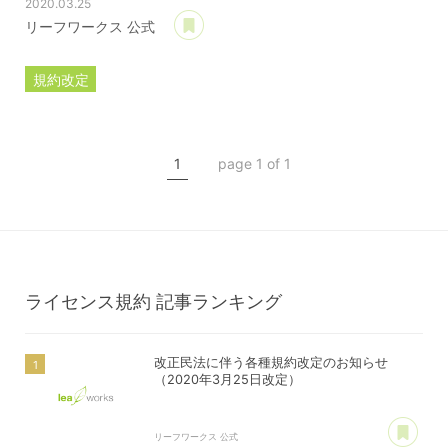
2020.03.25
あとで読む
リーフワークス 公式
規約改定
ライセンス規約
カスタマイズ規約
1
page 1 of 1
サーバー利用規約
プレミアムサポートサービス規約
アフィリコードリンクサービス利用規約
ライセンス規約
記事ランキング
改正民法に伴う各種規約改定のお知らせ
（2020年3月25日改定）
あ
リーフワークス 公式