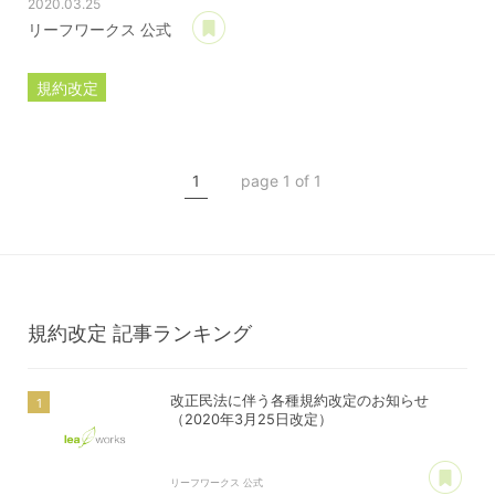
2020.03.25
あとで読む
リーフワークス 公式
規約改定
ライセンス規約
カスタマイズ規約
1
page 1 of 1
サーバー利用規約
プレミアムサポートサービス規約
アフィリコードリンクサービス利用規約
規約改定
記事ランキング
改正民法に伴う各種規約改定のお知らせ
（2020年3月25日改定）
あ
リーフワークス 公式