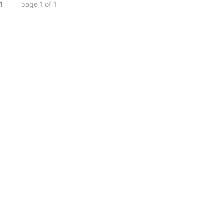
1
page 1 of 1