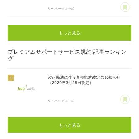
あ
リーフワークス 公式
もっと見る
プレミアムサポートサービス規約
記事ランキン
グ
改正民法に伴う各種規約改定のお知らせ
（2020年3月25日改定）
あ
リーフワークス 公式
もっと見る