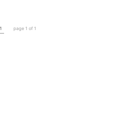
1
page 1 of 1