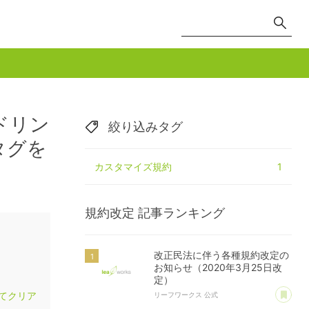
ドリン
絞り込みタグ
タグを
カスタマイズ規約
1
規約改定
記事ランキング
改正民法に伴う各種規約改定の
お知らせ（2020年3月25日改
定）
あ
てクリア
リーフワークス 公式