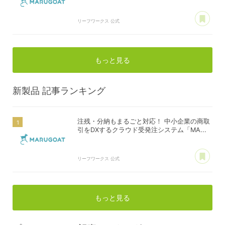
あ
リーフワークス 公式
もっと見る
新製品
記事ランキング
注残・分納もまるごと対応！ 中小企業の商取
引をDXするクラウド受発注システム「MA...
あ
リーフワークス 公式
もっと見る