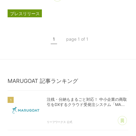
プレスリリース
マルゴート
MARUGOAT
新商品
1
page 1 of 1
新製品
MARUGOAT
記事ランキング
注残・分納もまるごと対応！ 中小企業の商取
引をDXするクラウド受発注システム「MA...
あ
リーフワークス 公式