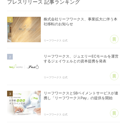
プレスリリース
記事ランキング
株式会社リーフワークス、事業拡大に伴う本
社移転のお知らせ
あ
リーフワークス 公式
リーフワークス、ジュエリーECモールを運営
するジェイウェルとの資本提携を発表
あ
リーフワークス 公式
リーフワークスとSBペイメントサービスが連
携し「リーフワークスPay」の提供を開始
あ
リーフワークス 公式