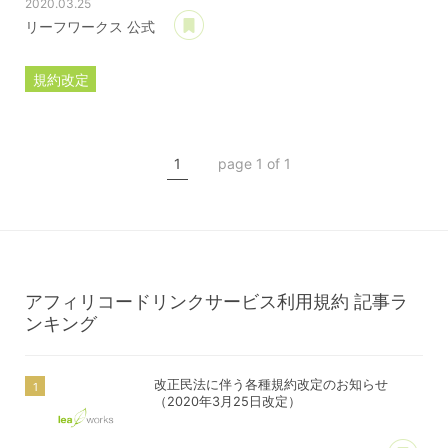
2020.03.25
あとで読む
リーフワークス 公式
規約改定
ライセンス規約
カスタマイズ規約
1
page 1 of 1
サーバー利用規約
プレミアムサポートサービス規約
アフィリコードリンクサービス利用規約
アフィリコードリンクサービス利用規約
記事ラ
ンキング
改正民法に伴う各種規約改定のお知らせ
（2020年3月25日改定）
あ