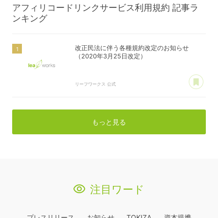
アフィリコードリンクサービス利用規約
記事ラ
ンキング
改正民法に伴う各種規約改定のお知らせ
（2020年3月25日改定）
あ
リーフワークス 公式
もっと見る
注目ワード
プレスリリース
お知らせ
TOKIZA
資本提携