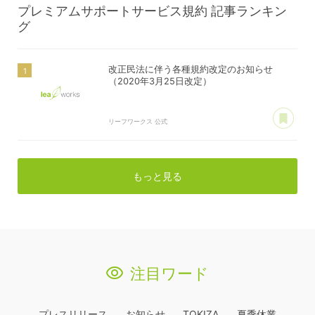
プレミアムサポートサービス規約
記事ランキン
グ
改正民法に伴う各種規約改定のお知らせ
（2020年3月25日改定）
あ
リーフワークス 公式
もっと見る
注目ワード
プレスリリース
お知らせ
TOKIZA
夏季休業