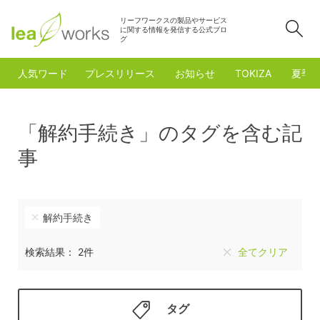
リーフワークスの製品やサービス
検
に関する情報を発信する公式ブロ
グ
人気ワード
プレスリリース
お知らせ
TOKIZA
夏季
「解約手続き」のタグを含む記
事
解約手続き
検索結果： 2件
全てクリア
タグ