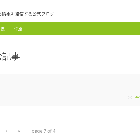
る情報を発信する公式ブログ
提携
時座
む記事
全
›
»
page 7 of 4