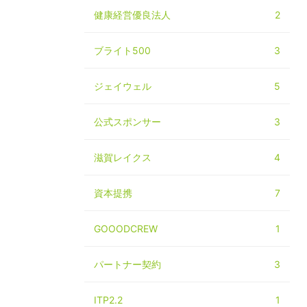
健康経営優良法人
2
ブライト500
3
ジェイウェル
5
公式スポンサー
3
滋賀レイクス
4
資本提携
7
GOOODCREW
1
パートナー契約
3
ITP2.2
1