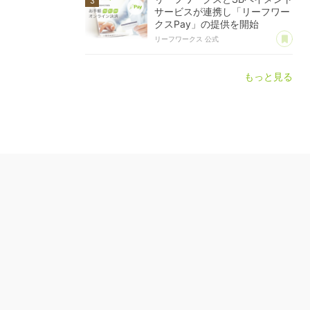
サービスが連携し「リーフワー
クスPay」の提供を開始
あ
リーフワークス 公式
もっと見る