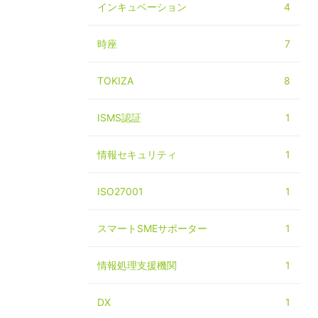
インキュベーション
4
時座
7
TOKIZA
8
ISMS認証
1
情報セキュリティ
1
ISO27001
1
スマートSMEサポーター
1
情報処理支援機関
1
DX
1