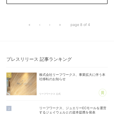
«
‹
›
»
page 8 of 4
プレスリリース
記事ランキング
株式会社リーフワークス、事業拡大に伴う本
社移転のお知らせ
あ
リーフワークス 公式
リーフワークス、ジュエリーECモールを運営
するジェイウェルとの資本提携を発表