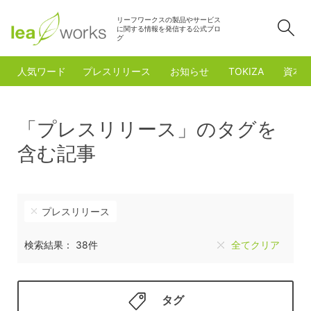
リーフワークスの製品やサービス
検
に関する情報を発信する公式ブロ
グ
人気ワード
プレスリリース
お知らせ
TOKIZA
資本
「プレスリリース」のタグを
含む記事
プレスリリース
検索結果： 38件
全てクリア
タグ