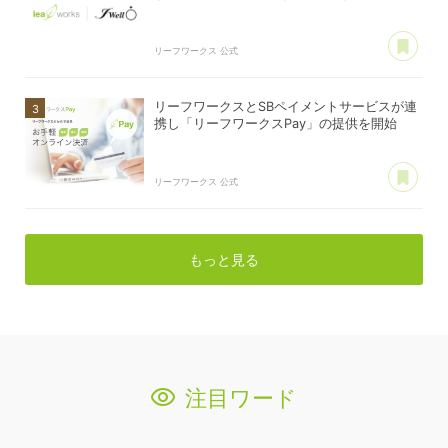
あ
リーフワークス 公式
リーフワークスとSBペイメントサービスが連
携し「リーフワークスPay」の提供を開始
あ
リーフワークス 公式
もっと見る
注目ワード