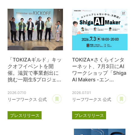
TOKIZA
時座
ジェイウェル
JWell
「TOKIZAギルド」キッ
TOKIZA×さくらインタ
クオフイベントを開
ーネット、7月3日にAI
催。滋賀で事業創出に
ワークショップ「Shiga
挑む一期生5プロジェ...
AI Makers -エン...
2026.07.10
2026.07.01
あとで読む
あ
リーフワークス 公式
リーフワークス 公式
プレスリリース
プレスリリース
TOKIZA
時座
TOKIZA
時座