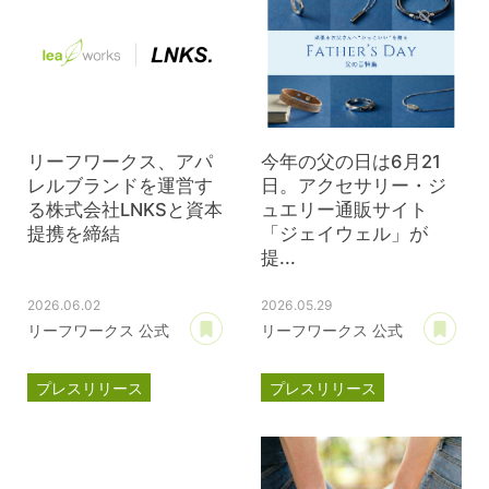
リーフワークス、アパ
今年の父の日は6月21
レルブランドを運営す
日。アクセサリー・ジ
る株式会社LNKSと資本
ュエリー通販サイト
提携を締結
「ジェイウェル」が
提...
2026.06.02
2026.05.29
あとで読む
あ
リーフワークス 公式
リーフワークス 公式
プレスリリース
プレスリリース
資本提携
LNKS
ジェイウェル
JWell