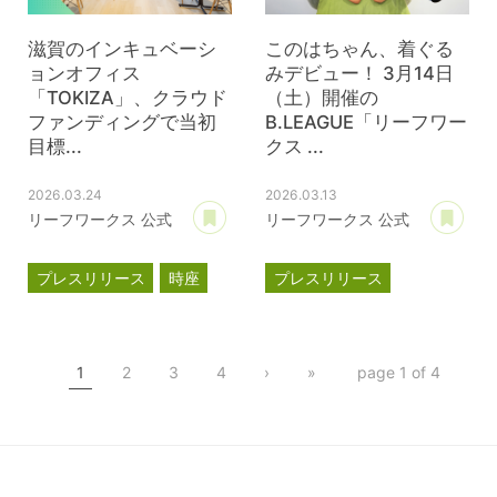
滋賀のインキュベーシ
このはちゃん、着ぐる
ョンオフィス
みデビュー！ 3月14日
「TOKIZA」、クラウド
（土）開催の
ファンディングで当初
B.LEAGUE「リーフワー
目標...
クス ...
2026.03.24
2026.03.13
あとで読む
あ
リーフワークス 公式
リーフワークス 公式
プレスリリース
時座
プレスリリース
TOKIZA
滋賀レイクス
インキュベーション
このはちゃん
TOKIZA
1
2
3
4
›
»
page 1 of 4
クラウドファンディング