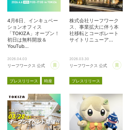
4月6日、インキュベー
株式会社リーフワーク
ションオフィス
ス、事業拡大に伴う本
「TOKIZA」オープン！
社移転とコーポレート
初日は無料開放＆
サイトリニューア...
YouTub...
2026.04.03
2026.03.30
あとで読む
あ
リーフワークス 公式
リーフワークス 公式
プレスリリース
時座
プレスリリース
TOKIZA
事業計画
新オフィス
インキュベーション