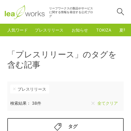
リーフワークスの製品やサービス
検
に関する情報を発信する公式ブロ
グ
人気ワード
プレスリリース
お知らせ
TOKIZA
夏季
「プレスリリース」のタグを
含む記事
プレスリリース
検索結果： 38件
全てクリア
タグ