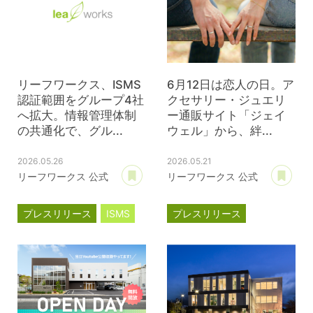
リーフワークス、ISMS
6月12日は恋人の日。ア
認証範囲をグループ4社
クセサリー・ジュエリ
へ拡大。情報管理体制
ー通販サイト「ジェイ
の共通化で、グル...
ウェル」から、絆...
2026.05.26
2026.05.21
あとで読む
あ
リーフワークス 公式
リーフワークス 公式
プレスリリース
ISMS
プレスリリース
ジェイウェル
JWell